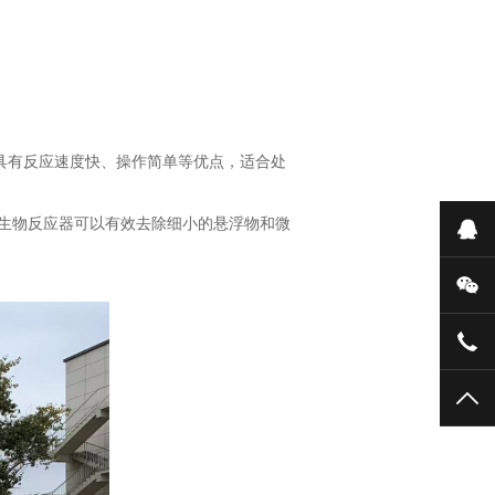
具有反应速度快、操作简单等优点，适合处
生物反应器可以有效去除细小的悬浮物和微
在
微
188
TO